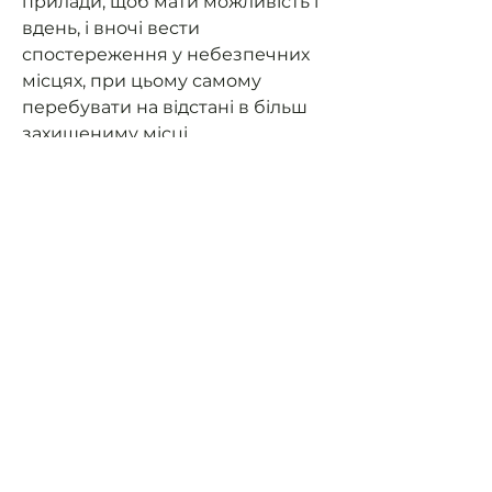
прилади, щоб мати можливість і
вдень, і вночі вести
спостереження у небезпечних
місцях, при цьому самому
перебувати на відстані в більш
захищениму місці.
Ви можете оплатити запит, а ми
придбаємо все необхідне,
скомплектуємо та відправимо
нашим захисникам. Після
отримання приладу військовим
ми відправимо вам звіт з
відгуком!
Разом до Перемоги!
ЯК ЦЕ ПРАЦЮЄ