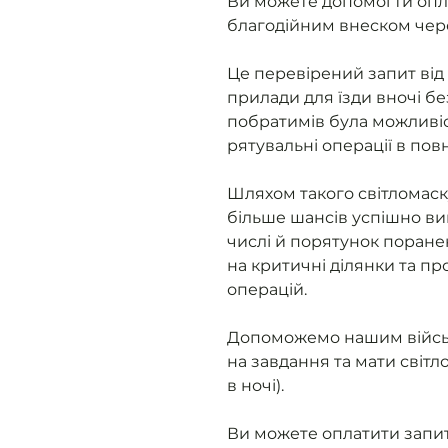
Ви можете допомогти опл
благодійним внеском чер
Це перевірений запит від 
прилади для їзди вночі бе
побратимів була можливіс
рятувальні операції в пов
Шляхом такого світломаск
більше шансів успішно ви
числі й порятунок поране
на критичні ділянки та п
операцій.
Допоможемо нашим військ
на завдання та мати світ
в ночі).
Ви можете оплатити запит