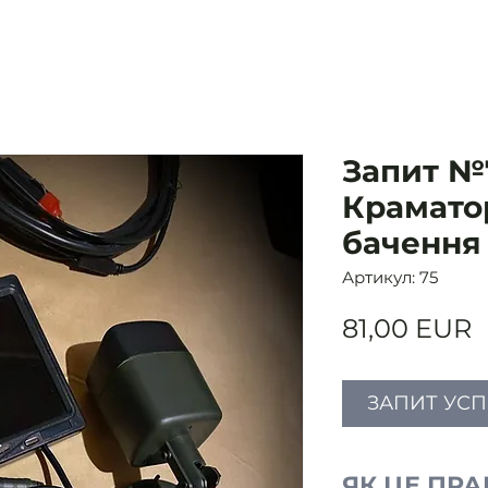
Запит №7
Крамато
бачення 
Артикул: 75
Ц
81,00 EUR
ЗАПИТ УС
ЯК ЦЕ ПР