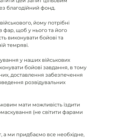
атити цей запит цільовим
ез благодійний фонд.
військового, йому потрібні
з фар, щоб у нього та його
ть виконувати бойові та
ній темряві.
ування у наших військових
конувати бойові завдання, в тому
них, доставлення забезпечення
роведення розвідувальних
овим мати можливість їздити
ломаскування (не світити фарами
, а ми придбаємо все необхідне,