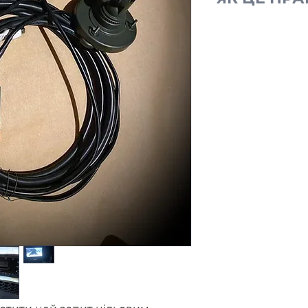
Ми отримуємо
від військови
без фар.
Розміщуємо з
Ви оплачуєте
Ми закуповуєм
контролюємо 
приладу.
Як прилад го
військовому 
надаємо звіт