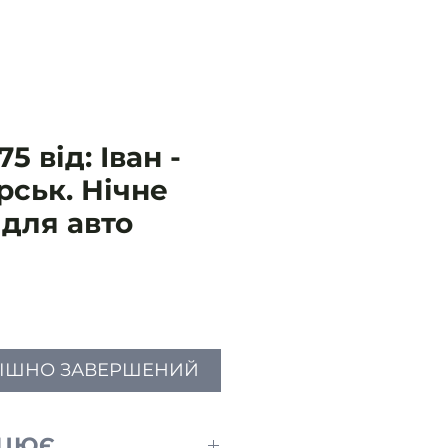
5 від: Іван -
рськ. Нічне
для авто
іна
ПІШНО ЗАВЕРШЕНИЙ
АЦЮЄ