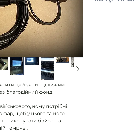
Ми отримуємо
від військови
без фар.
Розміщуємо з
Ви оплачуєте
Ми закуповуєм
контролюємо 
приладу.
Як прилад го
військовому 
надаємо звіт
атити цей запит цільовим
ез благодійний фонд.
військового, йому потрібні
з фар, щоб у нього та його
ть виконувати бойові та
ній темряві.