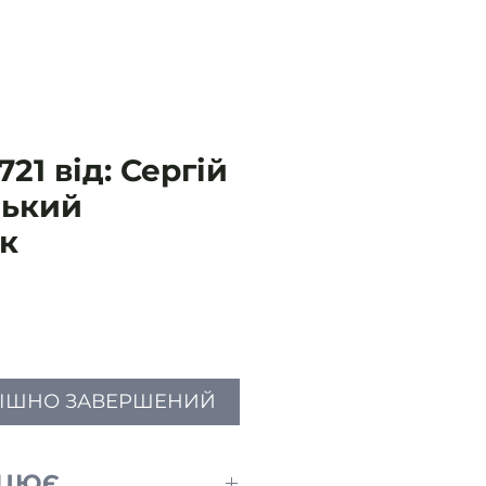
21 від: Сергій
зький
к
Ціна
ПІШНО ЗАВЕРШЕНИЙ
АЦЮЄ