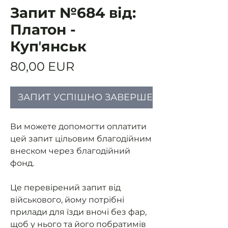
Запит №684 від:
Платон -
Купʼянськ
Ціна
80,00 EUR
ЗАПИТ УСПІШНО ЗАВЕРШЕНИЙ
Ви можете допомогти оплатити
цей запит цільовим благодійним
внеском через благодійний
фонд.
Це перевірений запит від
військового, йому потрібні
прилади для їзди вночі без фар,
щоб у нього та його побратимів