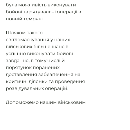
була можливість виконувати
бойові та рятувальні операції в
повній темряві.
Шляхом такого
світломаскування у наших
військових більше шансів
успішно виконувати бойові
завдання, в тому числі й
порятунок поранених,
доставлення забезпечення на
критичні ділянки та проведення
розвідувальних операцій.
Допоможемо нашим військовим
мати можливість їздити на
завдання та мати
світломаскування (не світити