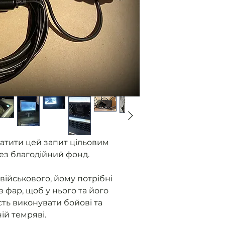
Ми отримуємо
від військови
без фар.
Розміщуємо з
Ви оплачуєте
Ми закуповуєм
контролюємо 
приладу.
Як прилад го
військовому 
надаємо звіт
атити цей запит цільовим
ез благодійний фонд.
військового, йому потрібні
з фар, щоб у нього та його
ть виконувати бойові та
ній темряві.