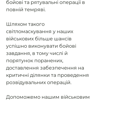
бойові та рятувальні операції в
повній темряві.
Шляхом такого
світломаскування у наших
військових більше шансів
успішно виконувати бойові
завдання, в тому числі й
порятунок поранених,
доставлення забезпечення на
критичні ділянки та проведення
розвідувальних операцій.
Допоможемо нашим військовим
мати можливість їздити на
завдання та мати
світломаскування (не світити
фарами в ночі).