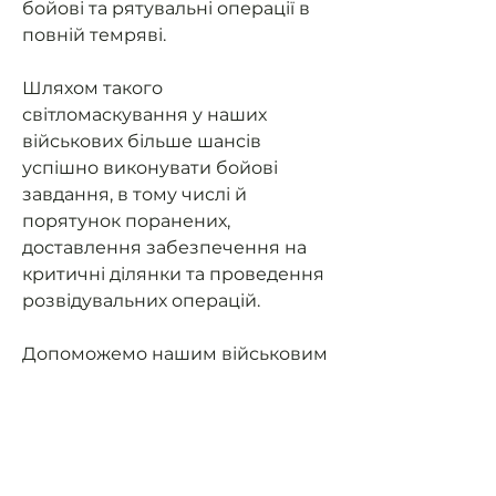
бойові та рятувальні операції в
повній темряві.
Шляхом такого
світломаскування у наших
військових більше шансів
успішно виконувати бойові
завдання, в тому числі й
порятунок поранених,
доставлення забезпечення на
критичні ділянки та проведення
розвідувальних операцій.
Допоможемо нашим військовим
мати можливість їздити на
завдання та мати
світломаскування (не світити
фарами в ночі).