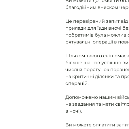
Ви можете допомогти опл
благодійним внеском чер
Це перевірений запит від 
прилади для їзди вночі бе
побратимів була можливіс
рятувальні операції в пов
Шляхом такого світломаск
більше шансів успішно ви
числі й порятунок поране
на критичні ділянки та п
операцій.
Допоможемо нашим військ
на завдання та мати світ
в ночі).
Ви можете оплатити запит