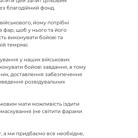
атити цей запит цільовим
ез благодійний фонд.
військового, йому потрібні
з фар, щоб у нього та його
ть виконувати бойові та
ній темряві.
ування у наших військових
конувати бойові завдання, в тому
них, доставлення забезпечення
роведення розвідувальних
овим мати можливість їздити
ломаскування (не світити фарами
, а ми придбаємо все необхідне,