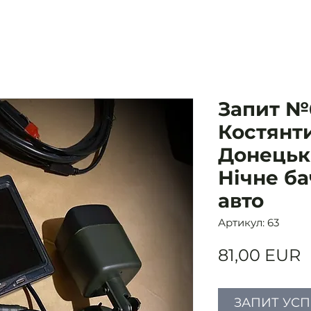
Запит №6
Костянти
Донецьк
Нічне б
авто
Артикул: 63
Ц
81,00 EUR
ЗАПИТ УС