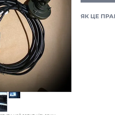
ЯК ЦЕ ПР
Ми отримуємо
від військови
без фар.
Розміщуємо з
Ви оплачуєте
Ми закуповуєм
контролюємо 
приладу.
Як прилад го
військовому 
надаємо звіт