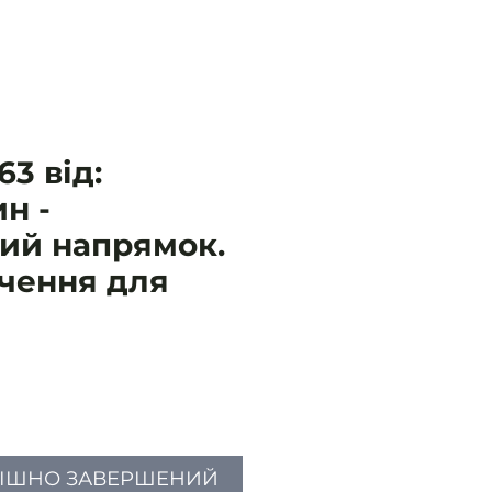
3 від:
н -
ий напрямок.
ачення для
іна
ПІШНО ЗАВЕРШЕНИЙ