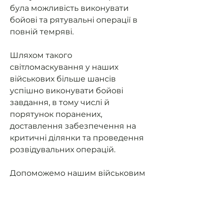
була можливість виконувати
бойові та рятувальні операції в
повній темряві.
Шляхом такого
світломаскування у наших
військових більше шансів
успішно виконувати бойові
завдання, в тому числі й
порятунок поранених,
доставлення забезпечення на
критичні ділянки та проведення
розвідувальних операцій.
Допоможемо нашим військовим
мати можливість їздити на
завдання та мати
світломаскування (не світити