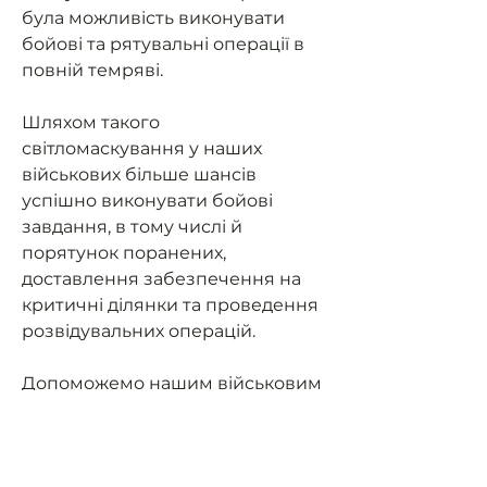
була можливість виконувати
бойові та рятувальні операції в
повній темряві.
Шляхом такого
світломаскування у наших
військових більше шансів
успішно виконувати бойові
завдання, в тому числі й
порятунок поранених,
доставлення забезпечення на
критичні ділянки та проведення
розвідувальних операцій.
Допоможемо нашим військовим
мати можливість їздити на
завдання та мати
світломаскування (не світити