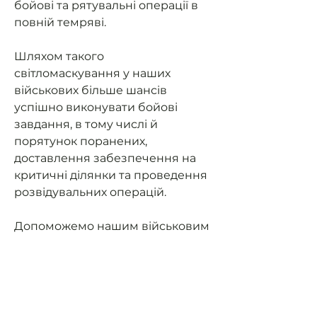
бойові та рятувальні операції в
повній темряві.
Шляхом такого
світломаскування у наших
військових більше шансів
успішно виконувати бойові
завдання, в тому числі й
порятунок поранених,
доставлення забезпечення на
критичні ділянки та проведення
розвідувальних операцій.
Допоможемо нашим військовим
мати можливість їздити на
завдання та мати
світломаскування (не світити
фарами в ночі).