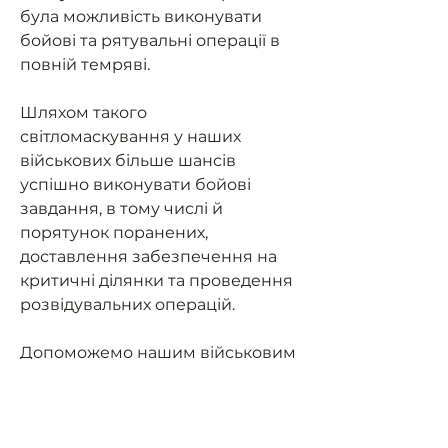
була можливість виконувати
бойові та рятувальні операції в
повній темряві.
Шляхом такого
світломаскування у наших
військових більше шансів
успішно виконувати бойові
завдання, в тому числі й
порятунок поранених,
доставлення забезпечення на
критичні ділянки та проведення
розвідувальних операцій.
Допоможемо нашим військовим
мати можливість їздити на
завдання та мати
світломаскування (не світити