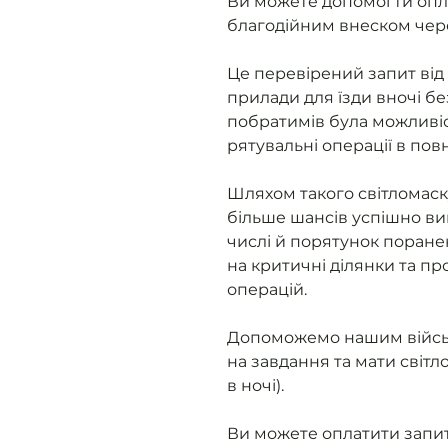
Ви можете допомогти опл
благодійним внеском чер
Це перевірений запит від 
прилади для їзди вночі бе
побратимів була можливіс
рятувальні операції в пов
Шляхом такого світломаск
більше шансів успішно ви
числі й порятунок поране
на критичні ділянки та п
операцій.
Допоможемо нашим військ
на завдання та мати світ
в ночі).
Ви можете оплатити запит