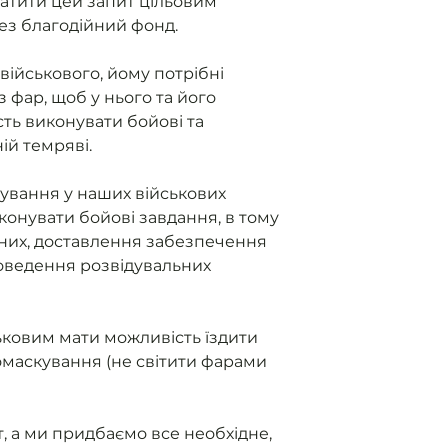
атити цей запит цільовим
ез благодійний фонд.
військового, йому потрібні
з фар, щоб у нього та його
ть виконувати бойові та
ній темряві.
ування у наших військових
конувати бойові завдання, в тому
них, доставлення забезпечення
роведення розвідувальних
овим мати можливість їздити
ломаскування (не світити фарами
, а ми придбаємо все необхідне,