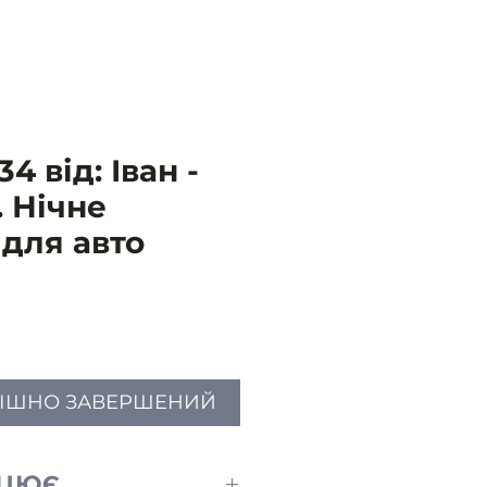
4 від: Іван -
. Нічне
для авто
іна
ПІШНО ЗАВЕРШЕНИЙ
АЦЮЄ