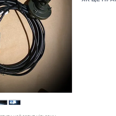
Ми отримуємо
від військови
без фар.
Розміщуємо з
Ви оплачуєте
Ми закуповуєм
контролюємо 
приладу.
Як прилад го
військовому 
надаємо звіт