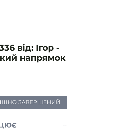
36 від: Ігор -
ький напрямок
Ціна
ПІШНО ЗАВЕРШЕНИЙ
АЦЮЄ