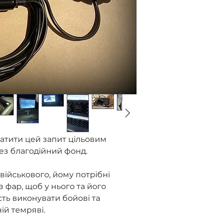
Ми отримуємо
від військови
без фар.
Розміщуємо з
Ви оплачуєте
Ми закуповуєм
контролюємо 
приладу.
Як прилад го
військовому 
надаємо звіт
атити цей запит цільовим
ез благодійний фонд.
військового, йому потрібні
з фар, щоб у нього та його
ть виконувати бойові та
ній темряві.