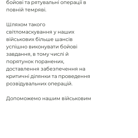
бойові та рятувальні операції в
повній темряві.
Шляхом такого
світломаскування у наших
військових більше шансів
успішно виконувати бойові
завдання, в тому числі й
порятунок поранених,
доставлення забезпечення на
критичні ділянки та проведення
розвідувальних операцій.
Допоможемо нашим військовим
мати можливість їздити на
завдання та мати
світломаскування (не світити
фарами в ночі).