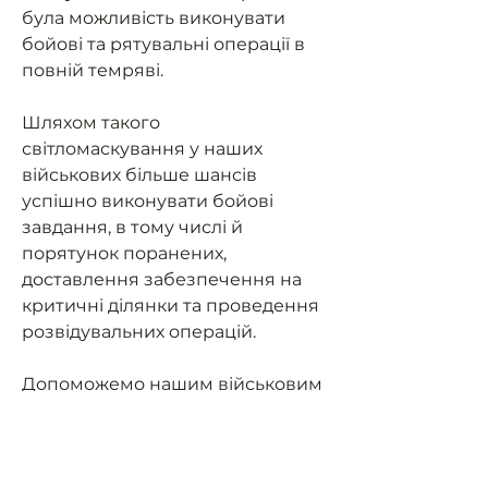
була можливість виконувати
бойові та рятувальні операції в
повній темряві.
Шляхом такого
світломаскування у наших
військових більше шансів
успішно виконувати бойові
завдання, в тому числі й
порятунок поранених,
доставлення забезпечення на
критичні ділянки та проведення
розвідувальних операцій.
Допоможемо нашим військовим
мати можливість їздити на
завдання та мати
світломаскування (не світити