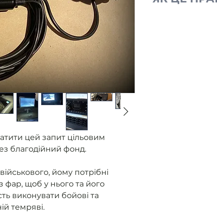
Ми отримуємо
від військови
без фар.
Розміщуємо з
Ви оплачуєте
Ми закуповуєм
контролюємо 
приладу.
Як прилад го
військовому 
надаємо звіт
атити цей запит цільовим
ез благодійний фонд.
військового, йому потрібні
з фар, щоб у нього та його
ть виконувати бойові та
ній темряві.