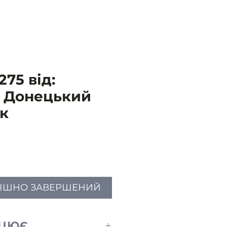
75 від:
- Донецький
к
Ціна
ПІШНО ЗАВЕРШЕНИЙ
АЦЮЄ