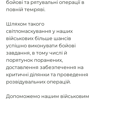
бойові та рятувальні операції в
повній темряві.
Шляхом такого
світломаскування у наших
військових більше шансів
успішно виконувати бойові
завдання, в тому числі й
порятунок поранених,
доставлення забезпечення на
критичні ділянки та проведення
розвідувальних операцій.
Допоможемо нашим військовим
мати можливість їздити на
завдання та мати
світломаскування (не світити
фарами в ночі).