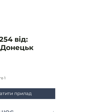
54 від:
 Донецьк
Ціна
о 1
атити прилад