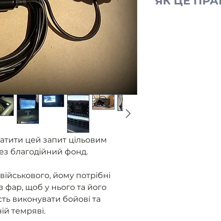
ЯК ЦЕ ПР
Ми отримуємо
від військови
без фар.
Розміщуємо з
Ви оплачуєте
Ми закуповуєм
контролюємо 
приладу.
Як прилад го
військовому 
надаємо звіт
атити цей запит цільовим
ез благодійний фонд.
військового, йому потрібні
з фар, щоб у нього та його
ть виконувати бойові та
ній темряві.