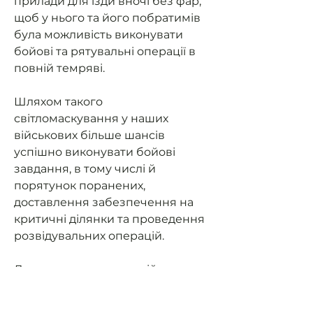
прилади для їзди вночі без фар,
щоб у нього та його побратимів
була можливість виконувати
бойові та рятувальні операції в
повній темряві.
Шляхом такого
світломаскування у наших
військових більше шансів
успішно виконувати бойові
завдання, в тому числі й
порятунок поранених,
доставлення забезпечення на
критичні ділянки та проведення
розвідувальних операцій.
Допоможемо нашим військовим
мати можливість їздити на
завдання та мати