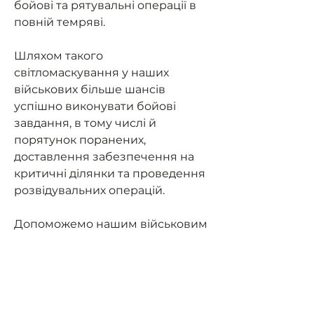
бойові та рятувальні операції в
повній темряві.
Шляхом такого
світломаскування у наших
військових більше шансів
успішно виконувати бойові
завдання, в тому числі й
порятунок поранених,
доставлення забезпечення на
критичні ділянки та проведення
розвідувальних операцій.
Допоможемо нашим військовим
мати можливість їздити на
завдання та мати
світломаскування (не світити
фарами в ночі).