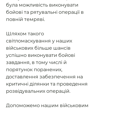
була можливість виконувати
бойові та рятувальні операції в
повній темряві.
Шляхом такого
світломаскування у наших
військових більше шансів
успішно виконувати бойові
завдання, в тому числі й
порятунок поранених,
доставлення забезпечення на
критичні ділянки та проведення
розвідувальних операцій.
Допоможемо нашим військовим
мати можливість їздити на
завдання та мати
світломаскування (не світити