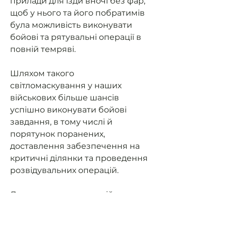
прилади для їзди вночі без фар,
щоб у нього та його побратимів
була можливість виконувати
бойові та рятувальні операції в
повній темряві.
Шляхом такого
світломаскування у наших
військових більше шансів
успішно виконувати бойові
завдання, в тому числі й
порятунок поранених,
доставлення забезпечення на
критичні ділянки та проведення
розвідувальних операцій.
Допоможемо нашим військовим
мати можливість їздити на
завдання та мати