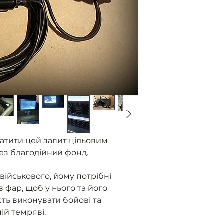
Ми отримуємо
від військови
без фар.
Розміщуємо з
Ви оплачуєте
Ми закуповуєм
контролюємо 
приладу.
Як прилад го
військовому 
надаємо звіт
атити цей запит цільовим
ез благодійний фонд.
військового, йому потрібні
з фар, щоб у нього та його
ть виконувати бойові та
ній темряві.