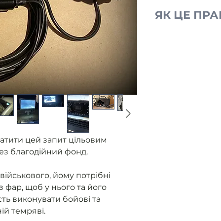
ЯК ЦЕ ПР
Ми отримуємо
від військови
без фар.
Розміщуємо з
Ви оплачуєте
Ми закуповуєм
контролюємо 
приладу.
Як прилад го
атити цей запит цільовим
військовому 
ез благодійний фонд.
надаємо звіт
військового, йому потрібні
з фар, щоб у нього та його
ть виконувати бойові та
ній темряві.