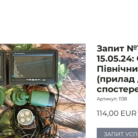
Запит №1
15.05.24:
Північн
(прилад
спостер
Артикул: 1138
114,00 EUR
ЗАПИТ УС