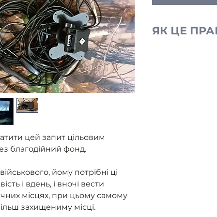
ЯК ЦЕ ПР
Ми отримуємо
від військови
Розміщуємо з
Ви оплачуєте
Ми закуповуєм
контролюємо 
приладу.
Як прилад го
атити цей запит цільовим
військовому 
ез благодійний фонд.
надаємо звіт
військового, йому потрібні ці
сть і вдень, і вночі вести
чних місцях, при цьому самому
більш захищениму місці.