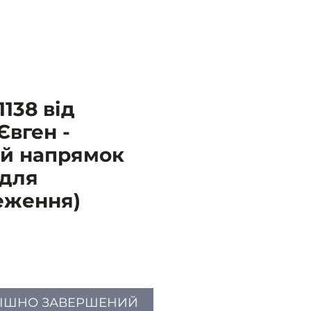
138 від
 Євген -
ий напрямок
 для
еження)
Ціна
ПІШНО ЗАВЕРШЕНИЙ