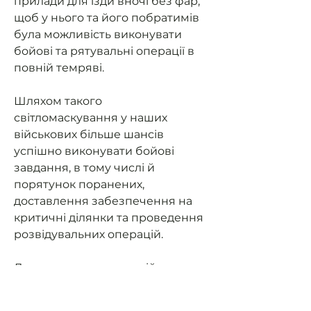
прилади для їзди вночі без фар,
щоб у нього та його побратимів
була можливість виконувати
бойові та рятувальні операції в
повній темряві.
Шляхом такого
світломаскування у наших
військових більше шансів
успішно виконувати бойові
завдання, в тому числі й
порятунок поранених,
доставлення забезпечення на
критичні ділянки та проведення
розвідувальних операцій.
Допоможемо нашим військовим
мати можливість їздити на
завдання та мати