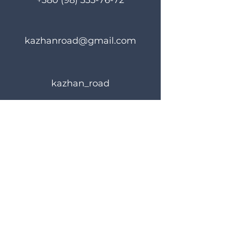
+380 (98) 335-76-72
від 22.07.25:
Василь, Донецький
напрямок
(Кількість(Quantity):
kazhanroad@gmail.com
1); /nЗапит №1283
від 03.06.25:
Костянтин,
Донецький
kazhan_road
напрямок
(Кількість(Quantity):
1)
Правила користування
Політика конфіденційності
© 2024 KAZHANROAD