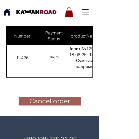
Payment
Number
productNames
Status
Запит №1294 від
18.08.25: Тарас,
11426
PAID
Сумський
напрямок
(Кількість(Quantity):
1); /nЗапит №1292
Pay for the order
від 01.08.25:
Роман, Харківський
напрямок
Cancel order
(Кількість(Quantity):
1); /nЗапит №1291
від 28.07.25:
Вадим, Донецький
напрямок
(Кількість(Quantity):
1); /nЗапит №1289