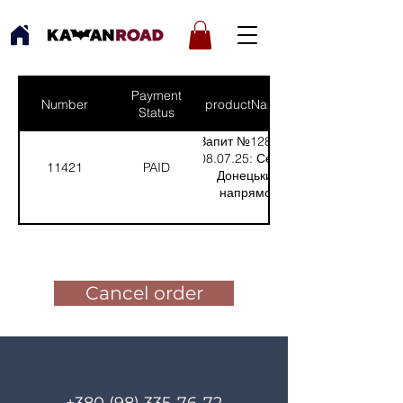
Payment
Number
productNames
Status
Запит №1286 від
08.07.25: Сергій,
11421
PAID
Донецький
напрямок
(Кількість(Quantity):
1)
Pay for the order
Cancel order