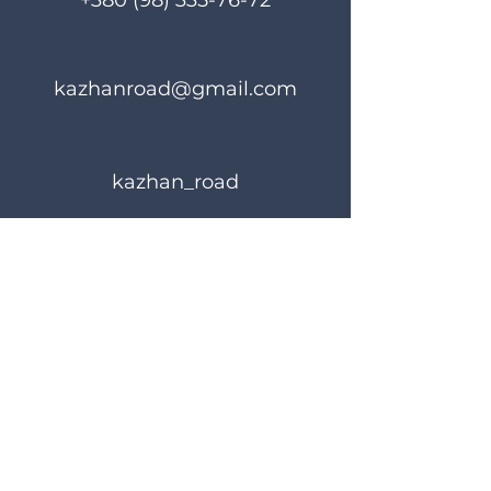
+380 (98) 335-76-72
kazhanroad@gmail.com
kazhan_road
Правила користування
Політика конфіденційності
© 2024 KAZHANROAD