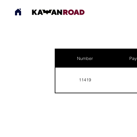
Number
Pay
11419