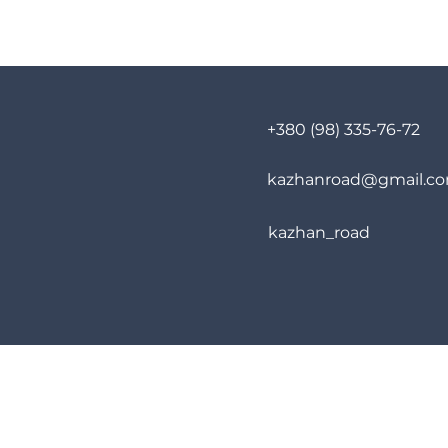
+380 (98) 335-76-72
kazhanroad@gmail.c
kazhan_road