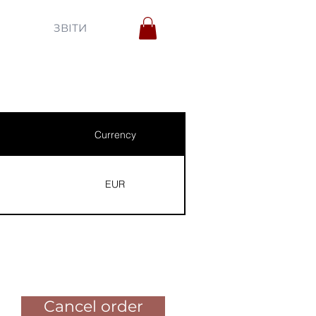
ЗВІТИ
Currency
EUR
Pay for the order
Cancel order