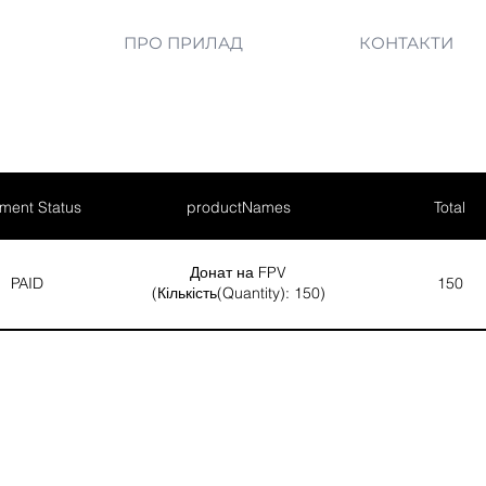
ПРО ПРИЛАД
КОНТАКТИ
ment Status
productNames
Total
Донат на FPV
PAID
150
(Кількість(Quantity): 150)