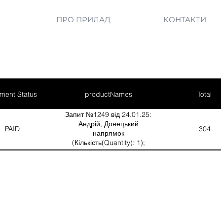
ПРО ПРИЛАД
КОНТАКТИ
ment Status
productNames
Total
Запит №1249 від 24.01.25:
Андрій, Донецький
PAID
304
напрямок
(Кількість(Quantity): 1);
/nЗапит №1252 від 13.02.25:
Олексій, Курський напрямок
(Кількість(Quantity): 1);
/nЗапит №1260 від 10.03.25:
Лариса, Харківський
напрямок
(Кількість(Quantity): 2)