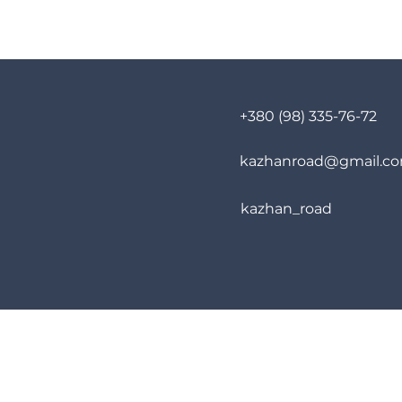
+380 (98) 335-76-72
kazhanroad@gmail.c
kazhan_road