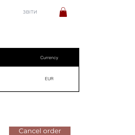
ЗВІТИ
Currency
EUR
Pay for the order
Cancel order