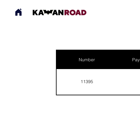
Number
Pay
11395