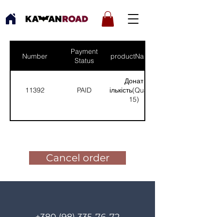
Payment
Number
productNames
Status
Донат
11392
PAID
(Кількість(Quantity):
15)
Pay for the order
Cancel order