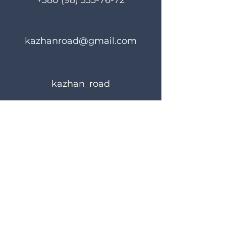
+380 (98) 335-76-72
kazhanroad@gmail.com
kazhan_road
Правила користування
Політика конфіденційності
© 2024 KAZHANROAD