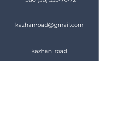
+380 (98) 335-76-72
kazhanroad@gmail.com
kazhan_road
Правила користування
Політика конфіденційності
© 2024 KAZHANROAD