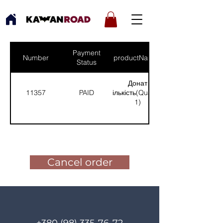
Payment
Number
productNames
Status
Донат
11357
PAID
(Кількість(Quantity):
1)
Pay for the order
Cancel order