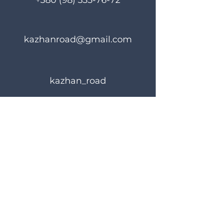
+380 (98) 335-76-72
kazhanroad@gmail.com
kazhan_road
Правила користування
Політика конфіденційності
© 2024 KAZHANROAD