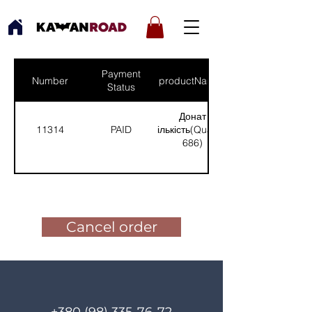
Payment
Number
productNames
Status
Донат
11314
PAID
(Кількість(Quantity):
686)
Pay for the order
Cancel order