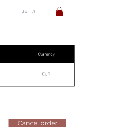
ЗВІТИ
Currency
EUR
Pay for the order
Cancel order