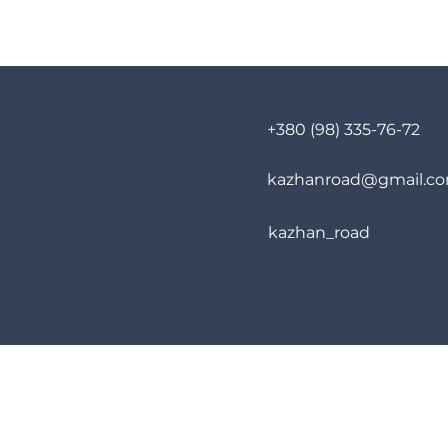
+380 (98) 335-76-72
kazhanroad@gmail.c
kazhan_road