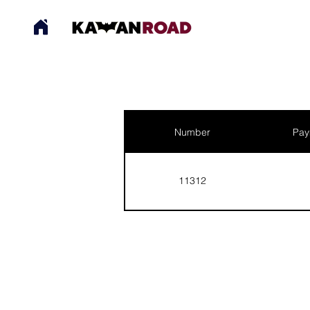
Number
Pay
11312