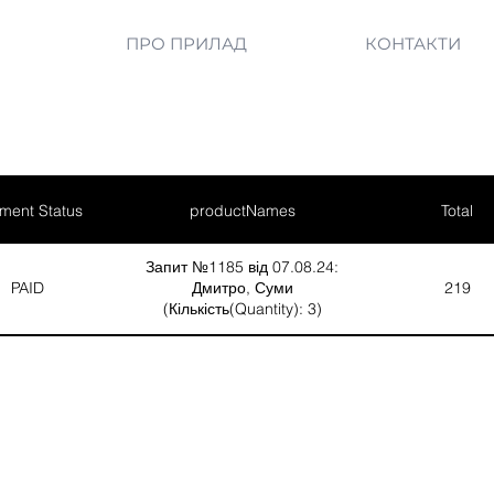
ПРО ПРИЛАД
КОНТАКТИ
ment Status
productNames
Total
Запит №1185 від 07.08.24:
PAID
Дмитро, Суми
219
(Кількість(Quantity): 3)