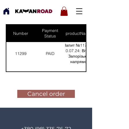
Payment
Number
productNames
Status
Запит №1173 від
10.07.24: Віталій,
11299
PAID
Запорізький
напрямок
(Кількість(Quantity):
3)
Pay for the order
Cancel order