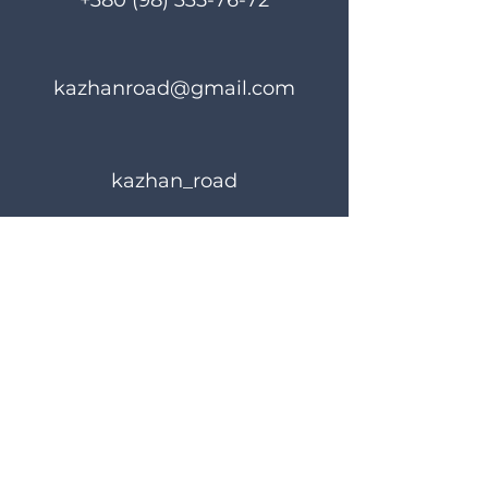
+380 (98) 335-76-72
kazhanroad@gmail.com
kazhan_road
Правила користування
Політика конфіденційності
© 2024 KAZHANROAD