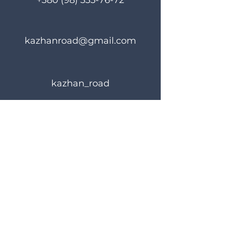
+380 (98) 335-76-72
kazhanroad@gmail.com
kazhan_road
Правила користування
Політика конфіденційності
© 2024 KAZHANROAD