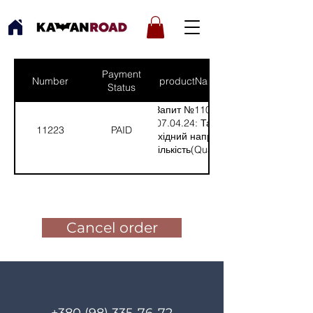
Payment
Number
productNames
Status
Запит №1108 від
07.04.24: Тарас,
11223
PAID
Східний напрямок
(Кількість(Quantity):
2)
Pay for the order
Cancel order