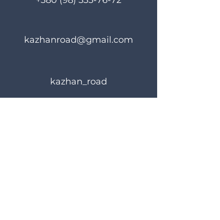
+380 (98) 335-76-72
kazhanroad@gmail.com
kazhan_road
Правила користування
Політика конфіденційності
© 2024 KAZHANROAD