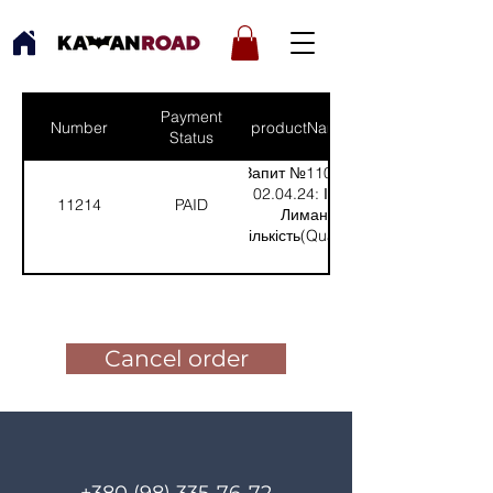
Payment
Number
productNames
Status
Запит №1102 від
02.04.24: Інга,
11214
PAID
Лиман
(Кількість(Quantity):
1); /nЗапит №1098
від 29.03.24:
Pay for the order
Олександр,
Дружківка
(Кількість(Quantity):
Cancel order
1)