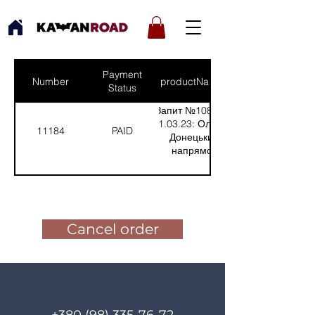
Payment
Number
productNames
Status
Запит №1086 від
11.03.23: Олексій,
11184
PAID
Донецький
напрямок
(Кількість(Quantity):
9)
Pay for the order
Cancel order