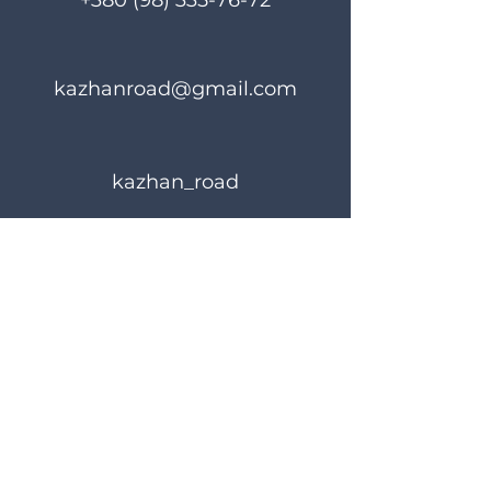
+380 (98) 335-76-72
kazhanroad@gmail.com
kazhan_road
Правила користування
Політика конфіденційності
© 2024 KAZHANROAD