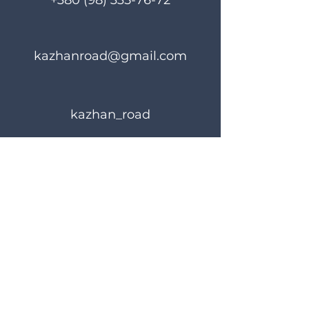
+380 (98) 335-76-72
kazhanroad@gmail.com
kazhan_road
Правила користування
Політика конфіденційності
© 2024 KAZHANROAD