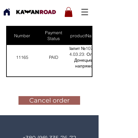
Payment
Number
productNames
Status
Запит №1079 від
04.03.23: Олексій,
11165
PAID
Донецький
напрямок
(Кількість(Quantity):
1)
Pay for the order
Cancel order