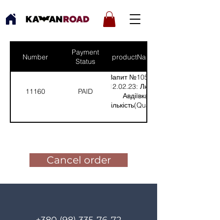
Payment
Number
productNames
Status
Запит №1054 від
12.02.23: Любов,
11160
PAID
Авдіївка
(Кількість(Quantity):
1)
Pay for the order
Cancel order