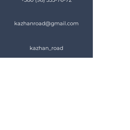
+380 (98) 335-76-72
kazhanroad@gmail.com
kazhan_road
Правила користування
Політика конфіденційності
© 2024 KAZHANROAD