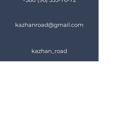
+380 (98) 335-76-72
kazhanroad@gmail.com
kazhan_road
Правила користування
Політика конфіденційності
© 2024 KAZHANROAD