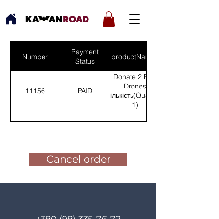
Payment
Number
productNames
Status
Donate 2 FPV
Drones
11156
PAID
(Кількість(Quantity):
1)
Pay for the order
Cancel order