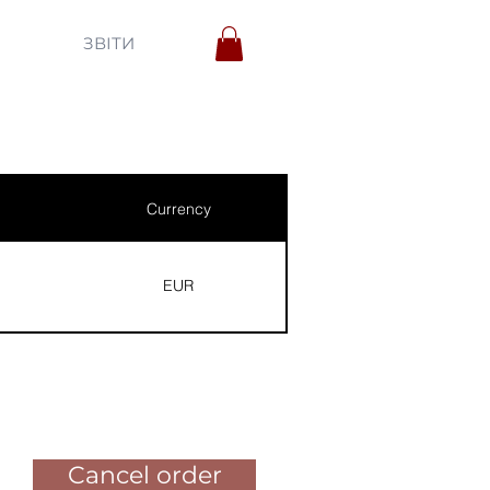
ЗВІТИ
Currency
EUR
Pay for the order
Cancel order