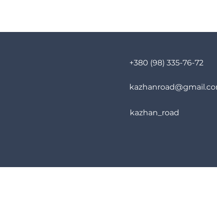
+380 (98) 335-76-72
kazhanroad@gmail.c
kazhan_road