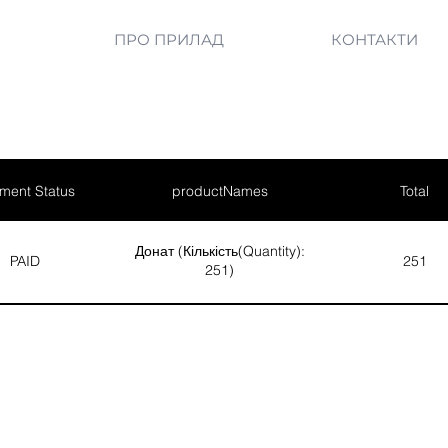
ПРО ПРИЛАД
КОНТАКТИ
ment Status
productNames
Total
Донат (Кількість(Quantity):
PAID
251
251)