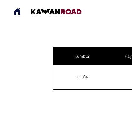
Number
Pay
11124