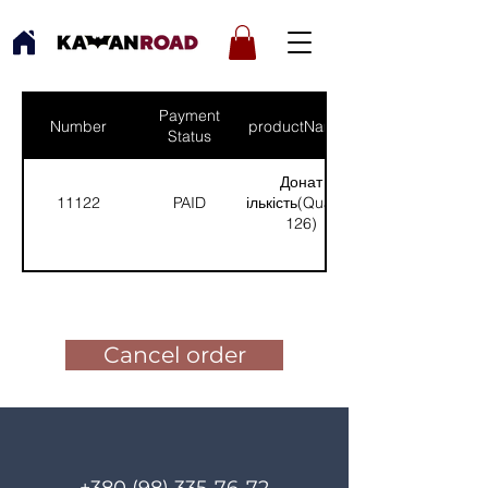
Payment
Number
productNames
Status
Донат
11122
PAID
(Кількість(Quantity):
126)
Pay for the order
Cancel order