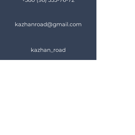
+380 (98) 335-76-72
kazhanroad@gmail.com
kazhan_road
Правила користування
Політика конфіденційності
© 2024 KAZHANROAD