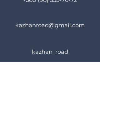
+380 (98) 335-76-72
kazhanroad@gmail.com
kazhan_road
Правила користування
Політика конфіденційності
© 2024 KAZHANROAD