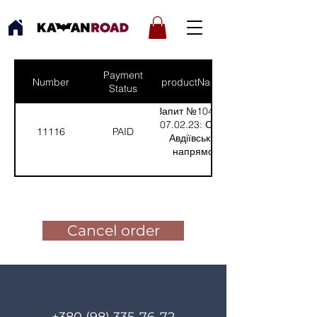
Payment
Number
productNames
Status
Запит №1046 від
07.02.23: Олег,
11116
PAID
Авдіївський
напрямок
(Кількість(Quantity):
1)
Pay for the order
Cancel order