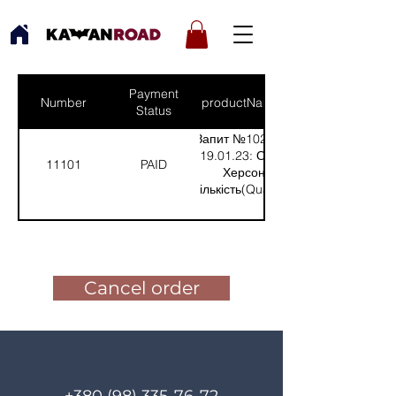
Payment
Number
productNames
Status
Запит №1025 від
19.01.23: Олег,
11101
PAID
Херсон
(Кількість(Quantity):
1); /nЗапит №1024
від 18.01.24:
Pay for the order
Станислав, Херсон
(Кількість(Quantity):
1)
Cancel order