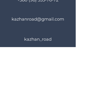
+380 (98) 335-76-72
kazhanroad@gmail.com
kazhan_road
Правила користування
Політика конфіденційності
© 2024 KAZHANROAD