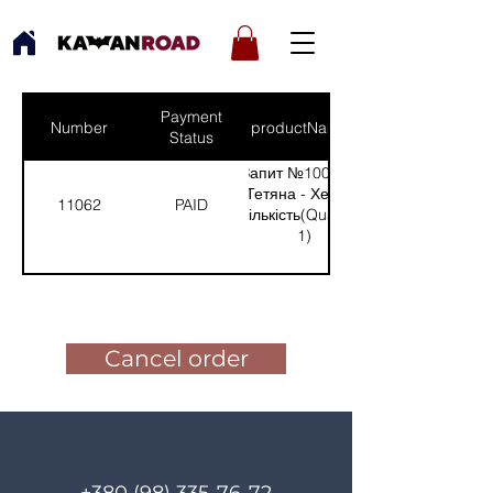
Payment
Number
productNames
Status
Запит №1007 від:
Тетяна - Херсон
11062
PAID
(Кількість(Quantity):
1)
Pay for the order
Cancel order