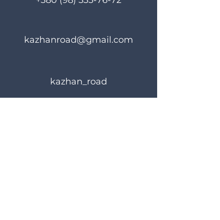
+380 (98) 335-76-72
kazhanroad@gmail.com
kazhan_road
Правила користування
Політика конфіденційності
© 2024 KAZHANROAD