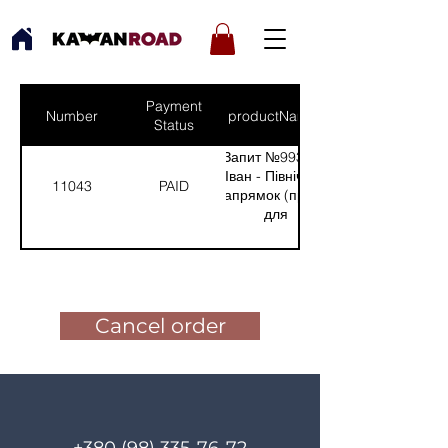
Payment
Number
productNames
Status
Запит №993 від:
Іван - Північний
11043
PAID
напрямок (прилад
для
спостереження)
(Кількість(Quantity):
Pay for the order
1)
Cancel order