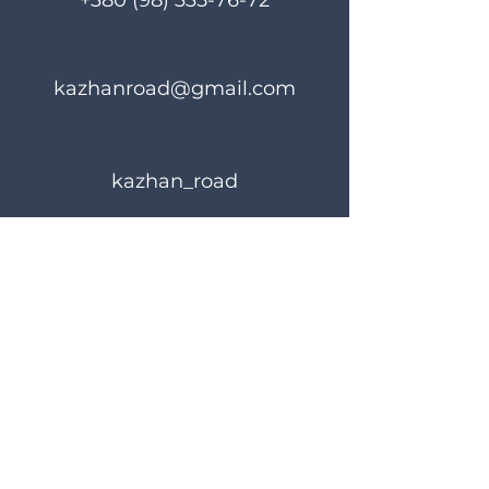
+380 (98) 335-76-72
kazhanroad@gmail.com
kazhan_road
Правила користування
Політика конфіденційності
© 2024 KAZHANROAD