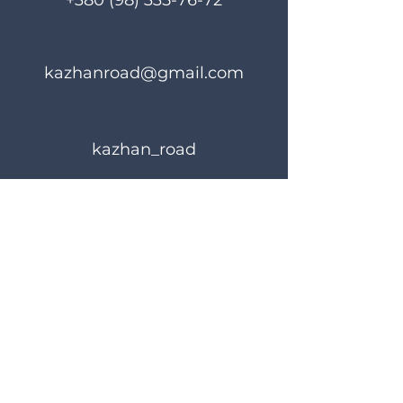
+380 (98) 335-76-72
kazhanroad@gmail.com
kazhan_road
Правила користування
Політика конфіденційності
© 2024 KAZHANROAD