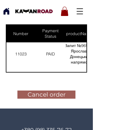
Payment
Number
productNames
Status
Запит №969 від:
Ярослав -
11023
PAID
Донецький
напрямок
(Кількість(Quantity):
1)
Pay for the order
Cancel order