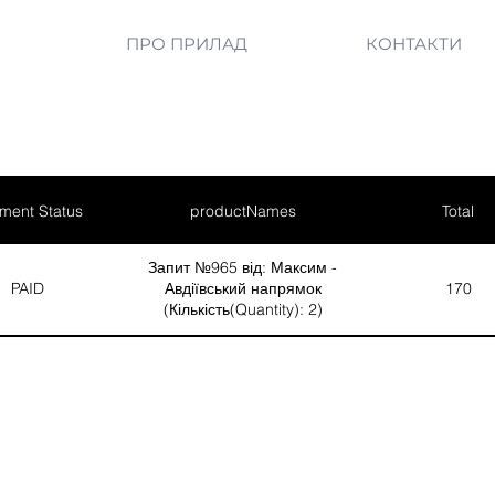
ПРО ПРИЛАД
КОНТАКТИ
ment Status
productNames
Total
Запит №965 від: Максим -
PAID
Авдіївський напрямок
170
(Кількість(Quantity): 2)