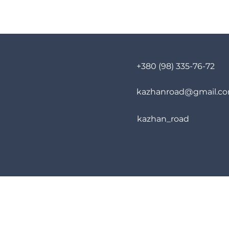
+380 (98) 335-76-72
kazhanroad@gmail.c
kazhan_road