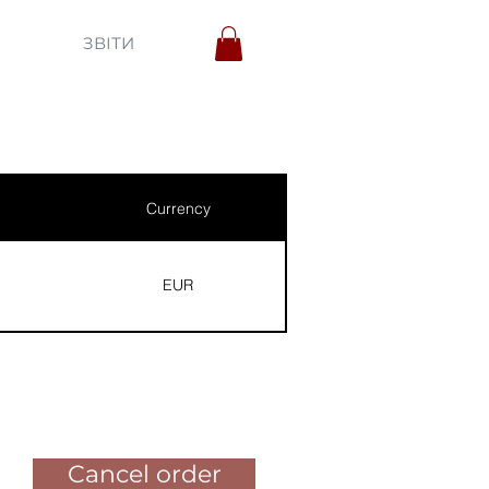
ЗВІТИ
Currency
EUR
Pay for the order
Cancel order