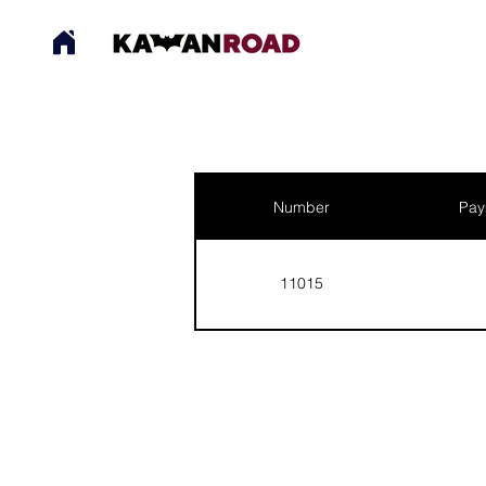
Number
Pay
11015